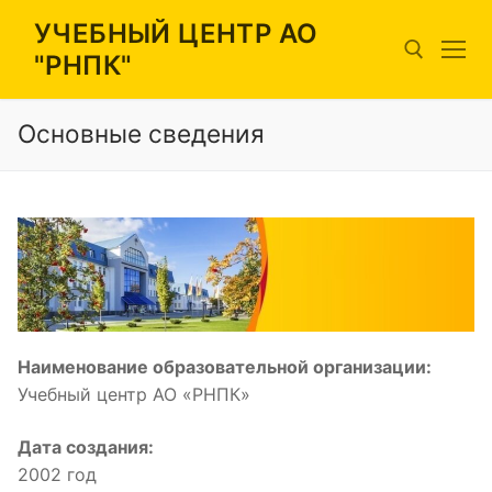
Перейти
УЧЕБНЫЙ ЦЕНТР АО
к
"РНПК"
содержимому
Основные сведения
Искать:
Вакансии
Режим работы
Наименование образовательной организации:
Контакты
Учебный центр АО «РНПК»
Дата создания:
2002 год