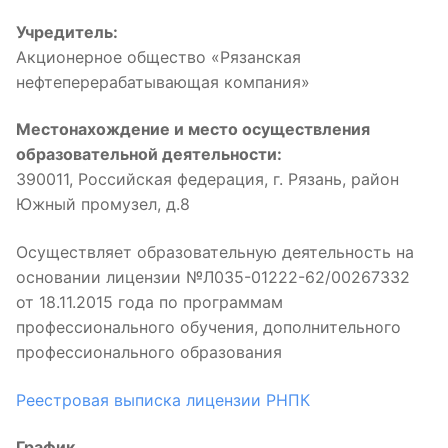
Учредитель:
Акционерное общество «Рязанская
нефтеперерабатывающая компания»
Местонахождение и место осуществления
образовательной деятельности:
390011, Российская федерация, г. Рязань, район
Южный промузел, д.8
Осуществляет образовательную деятельность на
основании лицензии №Л035-01222-62/00267332
от 18.11.2015 года по программам
профессионального обучения, дополнительного
профессионального образования
Реестровая выписка лицензии РНПК
График