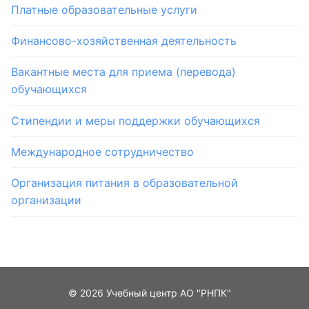
Платные образовательные услуги
Финансово-хозяйственная деятельность
Вакантные места для приема (перевода)
обучающихся
Стипендии и меры поддержки обучающихся
Международное сотрудничество
Организация питания в образовательной
организации
© 2026 Учебный центр АО "РНПК"