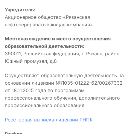
Учредитель:
Акционерное общество «Рязанская
нефтеперерабатывающая компания»
Местонахождение и место осуществления
образовательной деятельности:
390011, Российская федерация, г. Рязань, район
Южный промузел, д.8
Осуществляет образовательную деятельность на
основании лицензии №Л035-01222-62/00267332
от 18.11.2015 года по программам
профессионального обучения, дополнительного
профессионального образования
Реестровая выписка лицензии РНПК
График