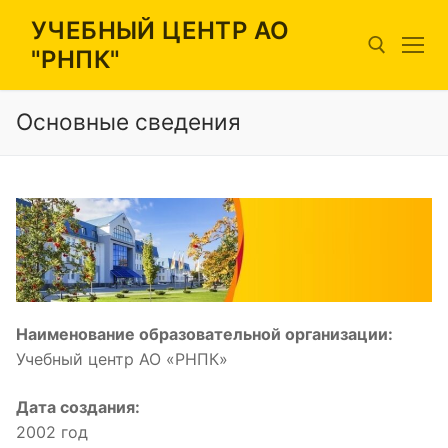
Перейти
УЧЕБНЫЙ ЦЕНТР АО
к
"РНПК"
содержимому
Основные сведения
Искать:
Вакансии
Режим работы
Наименование образовательной организации:
Контакты
Учебный центр АО «РНПК»
Дата создания:
2002 год