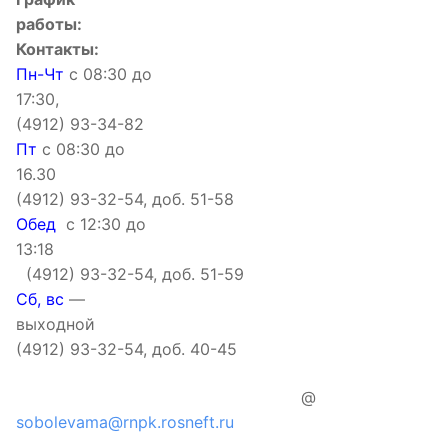
работы:
Контакты:
Пн-Чт
с 08:30 до
17:30
(4912) 93-34-82
Пт
с 08:30 до
16.3
(4912) 93-32-54, доб. 51-58
Обед
с 12:30 до
13:1
(4912) 93-32-54, доб. 51-59
Сб, вс
—
выходн
(4912) 93-32-54, доб. 40-45
@
sobolevama@rnpk.rosneft.ru