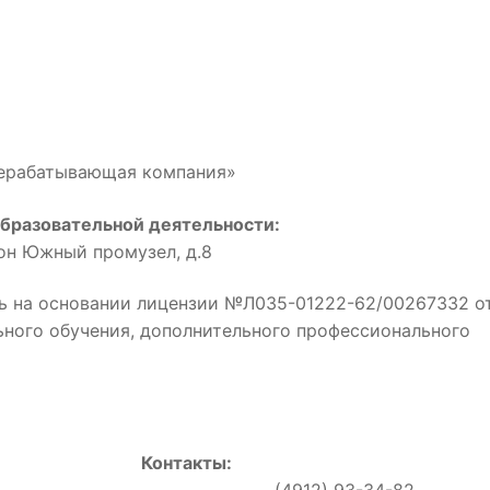
рерабатывающая компания»
бразовательной деятельности:
йон Южный промузел, д.8
ь на основании лицензии №Л035-01222-62/00267332 о
льного обучения, дополнительного профессионального
Контакты:
0, (4912) 93-34-82