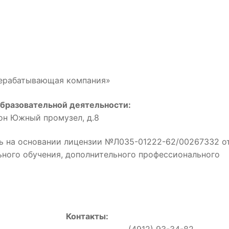
рерабатывающая компания»
бразовательной деятельности:
йон Южный промузел, д.8
ь на основании лицензии №Л035-01222-62/00267332 о
льного обучения, дополнительного профессионального
Контакты:
0, (4912) 93-34-82