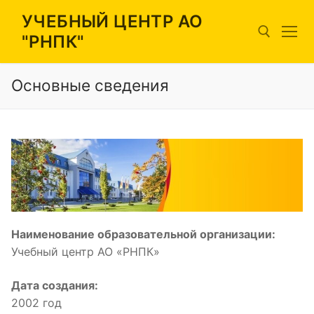
Перейти
УЧЕБНЫЙ ЦЕНТР АО
к
"РНПК"
содержимому
Основные сведения
Искать:
Вакансии
Режим работы
Наименование образовательной организации:
Контакты
Учебный центр АО «РНПК»
Дата создания:
2002 год