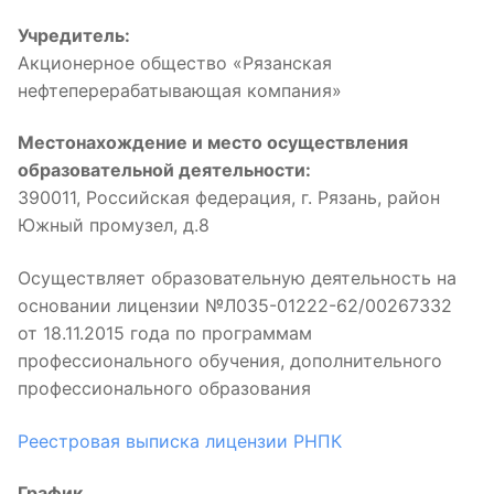
Учредитель:
Акционерное общество «Рязанская
нефтеперерабатывающая компания»
Местонахождение и место осуществления
образовательной деятельности:
390011, Российская федерация, г. Рязань, район
Южный промузел, д.8
Осуществляет образовательную деятельность на
основании лицензии №Л035-01222-62/00267332
от 18.11.2015 года по программам
профессионального обучения, дополнительного
профессионального образования
Реестровая выписка лицензии РНПК
График