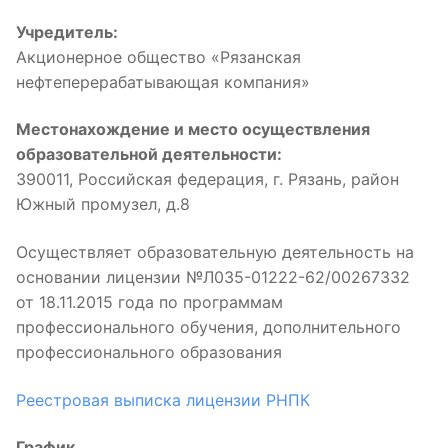
Учредитель:
Акционерное общество «Рязанская
нефтеперерабатывающая компания»
Местонахождение и место осуществления
образовательной деятельности:
390011, Российская федерация, г. Рязань, район
Южный промузел, д.8
Осуществляет образовательную деятельность на
основании лицензии №Л035-01222-62/00267332
от 18.11.2015 года по программам
профессионального обучения, дополнительного
профессионального образования
Реестровая выписка лицензии РНПК
График