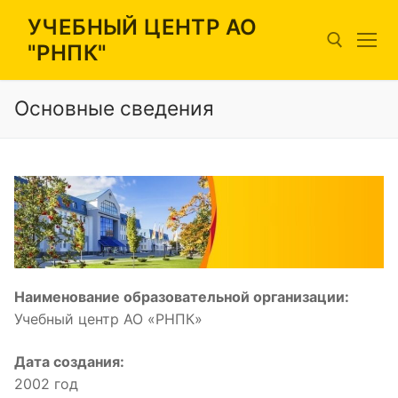
Перейти
УЧЕБНЫЙ ЦЕНТР АО
к
"РНПК"
содержимому
Основные сведения
Искать:
Вакансии
Режим работы
Наименование образовательной организации:
Контакты
Учебный центр АО «РНПК»
Дата создания:
2002 год