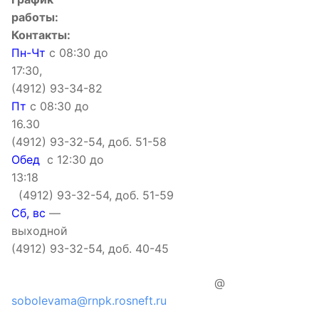
работы:
Контакты:
Пн-Чт
с 08:30 до
17:30
(4912) 93-34-82
Пт
с 08:30 до
16.3
(4912) 93-32-54, доб. 51-58
Обед
с 12:30 до
13:1
(4912) 93-32-54, доб. 51-59
Сб, вс
—
выходн
(4912) 93-32-54, доб. 40-45
@
sobolevama@rnpk.rosneft.ru