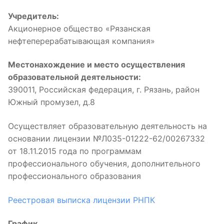
Учредитель:
Акционерное общество «Рязанская
нефтеперерабатывающая компания»
Местонахождение и место осуществления
образовательной деятельности:
390011, Российская федерация, г. Рязань, район
Южный промузел, д.8
Осуществляет образовательную деятельность на
основании лицензии №Л035-01222-62/00267332
от 18.11.2015 года по программам
профессионального обучения, дополнительного
профессионального образования
Реестровая выписка лицензии РНПК
График