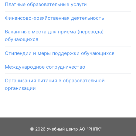
Платные образовательные услуги
Финансово-хозяйственная деятельность
Вакантные места для приема (перевода)
обучающихся
Стипендии и меры поддержки обучающихся
Международное сотрудничество
Организация питания в образовательной
организации
© 2026 Учебный центр АО "РНПК"