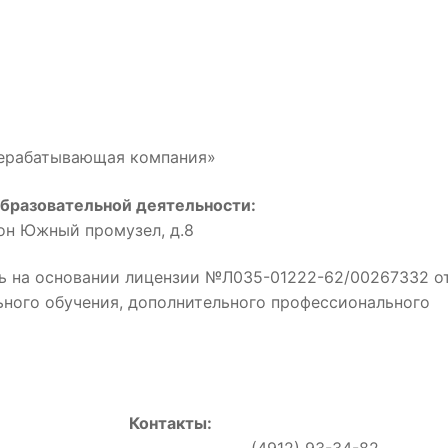
рерабатывающая компания»
бразовательной деятельности:
йон Южный промузел, д.8
ь на основании лицензии №Л035-01222-62/00267332 о
льного обучения, дополнительного профессионального
Контакты:
0, (4912) 93-34-82