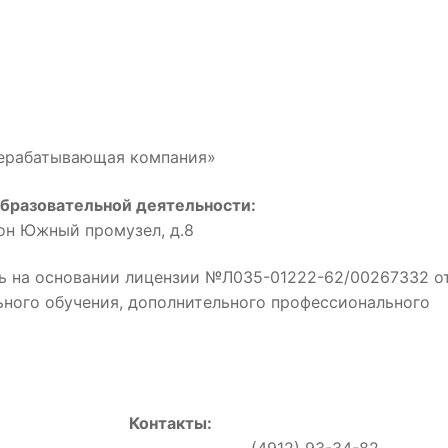
рерабатывающая компания»
бразовательной деятельности:
йон Южный промузел, д.8
ь на основании лицензии №Л035-01222-62/00267332 о
льного обучения, дополнительного профессионального
Контакты:
0, (4912) 93-34-82