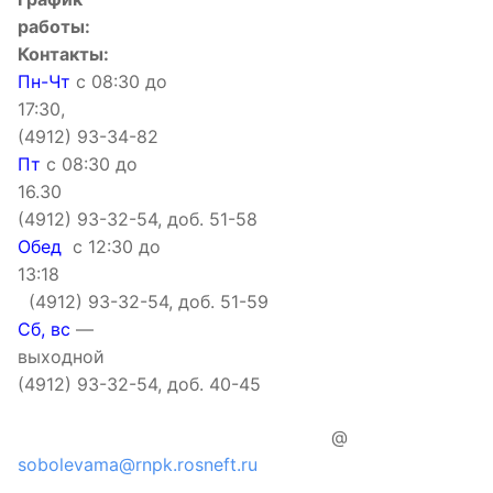
работы:
Контакты:
Пн-Чт
с 08:30 до
17:30
(4912) 93-34-82
Пт
с 08:30 до
16.3
(4912) 93-32-54, доб. 51-58
Обед
с 12:30 до
13:1
(4912) 93-32-54, доб. 51-59
Сб, вс
—
выходн
(4912) 93-32-54, доб. 40-45
@
sobolevama@rnpk.rosneft.ru