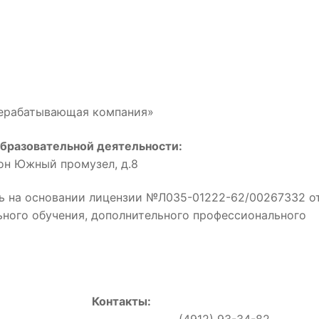
рерабатывающая компания»
бразовательной деятельности:
йон Южный промузел, д.8
ь на основании лицензии №Л035-01222-62/00267332 о
льного обучения, дополнительного профессионального
Контакты:
0, (4912) 93-34-82