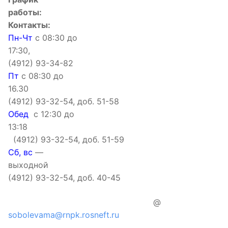
работы:
Контакты:
Пн-Чт
с 08:30 до
17:30
(4912) 93-34-82
Пт
с 08:30 до
16.3
(4912) 93-32-54, доб. 51-58
Обед
с 12:30 до
13:1
(4912) 93-32-54, доб. 51-59
Сб, вс
—
выходн
(4912) 93-32-54, доб. 40-45
@
sobolevama@rnpk.rosneft.ru