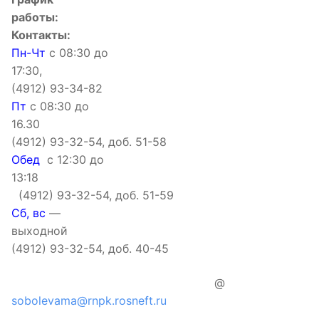
работы:
Контакты:
Пн-Чт
с 08:30 до
17:30
(4912) 93-34-82
Пт
с 08:30 до
16.3
(4912) 93-32-54, доб. 51-58
Обед
с 12:30 до
13:1
(4912) 93-32-54, доб. 51-59
Сб, вс
—
выходн
(4912) 93-32-54, доб. 40-45
@
sobolevama@rnpk.rosneft.ru