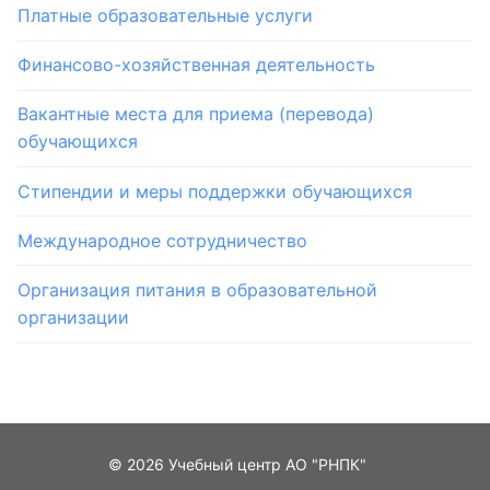
Платные образовательные услуги
Финансово-хозяйственная деятельность
Вакантные места для приема (перевода)
обучающихся
Стипендии и меры поддержки обучающихся
Международное сотрудничество
Организация питания в образовательной
организации
© 2026 Учебный центр АО "РНПК"