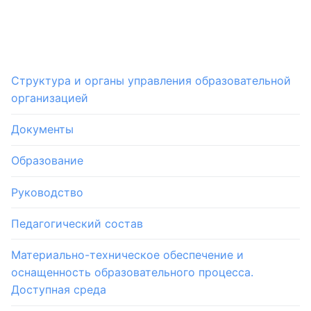
7bet
Irwin
Chicken
şans
vidobet
vidobet
vidobet
vidobet
casinolevant
casinolevant
casinolevant
vidobet
şans
casinolevant
casino
şans
casino
casino
casino
boostaro
casinolevant
şans
casinolevant
şanscasino
vidobet
vidobet
levant
gorabet
galyabet
gorabet
gorabet
gorabet
vidobet
galyabet
gorabet
gorabet
Road
casino
|
|
güncel
giriş
|
|
|
giriş
casino
giriş
şans
casino
levant
şans
şans
|
giriş
casino
giriş
|
|
giriş
casino
|
|
|
|
|
giriş
|
|
2
|
giriş
|
|
|
|
|
giriş
|
|
|
|
giriş
|
|
|
|
|
|
|
Структура и органы управления образовательной
организацией
Документы
Образование
Руководство
Педагогический состав
Материально-техническое обеспечение и
оснащенность образовательного процесса.
Доступная среда