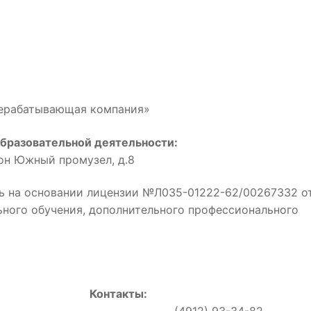
рерабатывающая компания»
бразовательной деятельности:
йон Южный промузел, д.8
ь на основании лицензии №Л035-01222-62/00267332 о
льного обучения, дополнительного профессионального
Контакты:
0, (4912) 93-34-82