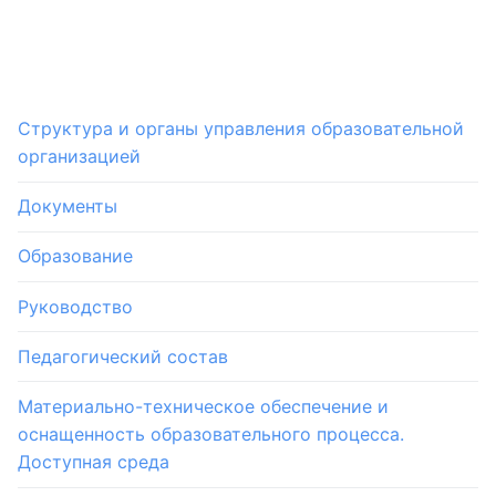
7bet
Irwin
Chicken
şans
vidobet
vidobet
vidobet
vidobet
casinolevant
casinolevant
casinolevant
vidobet
şans
casinolevant
casino
şans
casino
casino
casino
boostaro
casinolevant
şans
casinolevant
şanscasino
vidobet
vidobet
levant
galyabet
gorabet
gorabet
gorabet
vidobet
galyabet
gorabet
gorabet
nigeria
sports
Road
casino
|
|
güncel
giriş
|
|
|
giriş
casino
giriş
şans
casino
levant
şans
şans
|
giriş
casino
giriş
|
|
giriş
casino
|
|
|
|
giriş
|
|
|
betting
betting
2
|
giriş
|
|
|
|
|
giriş
|
|
|
|
giriş
|
|
|
|
|
|
|
|
Структура и органы управления образовательной
организацией
Документы
Образование
Руководство
Педагогический состав
Материально-техническое обеспечение и
оснащенность образовательного процесса.
Доступная среда