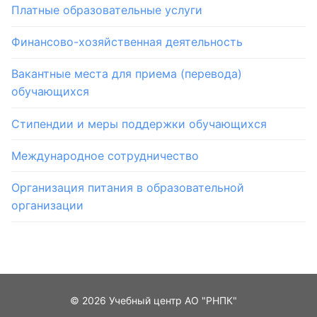
Платные образовательные услуги
Финансово-хозяйственная деятельность
Вакантные места для приема (перевода)
обучающихся
Стипендии и меры поддержки обучающихся
Международное сотрудничество
Организация питания в образовательной
организации
© 2026 Учебный центр АО "РНПК"