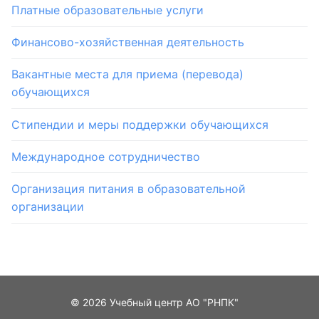
Платные образовательные услуги
Финансово-хозяйственная деятельность
Вакантные места для приема (перевода)
обучающихся
Стипендии и меры поддержки обучающихся
Международное сотрудничество
Организация питания в образовательной
организации
© 2026 Учебный центр АО "РНПК"