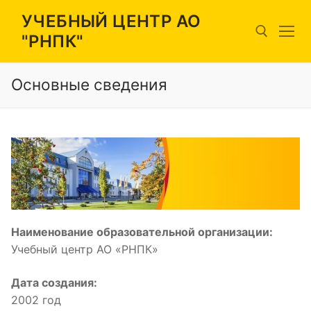
Перейти
УЧЕБНЫЙ ЦЕНТР АО
к
"РНПК"
содержимому
Основные сведения
Искать:
Вакансии
Режим работы
Наименование образовательной организации:
Контакты
Учебный центр АО «РНПК»
Дата создания:
2002 год