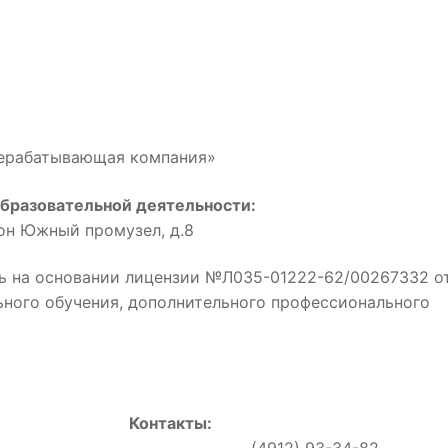
рерабатывающая компания»
бразовательной деятельности:
йон Южный промузел, д.8
ь на основании лицензии №Л035-01222-62/00267332 о
льного обучения, дополнительного профессионального
Контакты:
0, (4912) 93-34-82