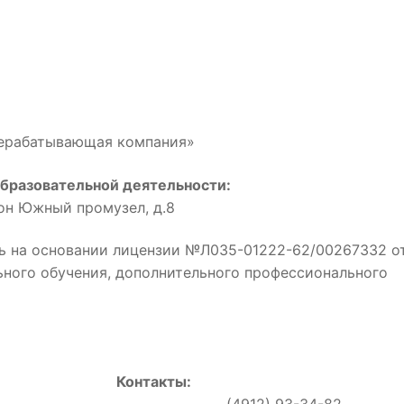
рерабатывающая компания»
бразовательной деятельности:
йон Южный промузел, д.8
ь на основании лицензии №Л035-01222-62/00267332 о
льного обучения, дополнительного профессионального
Контакты:
0, (4912) 93-34-82