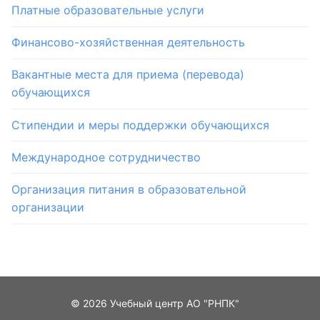
Платные образовательные услуги
Финансово-хозяйственная деятельность
Вакантные места для приема (перевода)
обучающихся
Стипендии и меры поддержки обучающихся
Международное сотрудничество
Организация питания в образовательной
организации
© 2026 Учебный центр АО "РНПК"