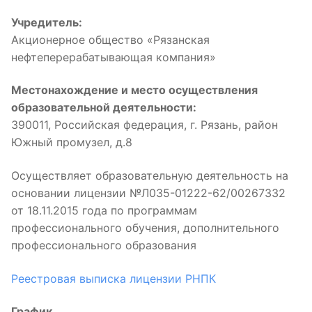
Учредитель:
Акционерное общество «Рязанская
нефтеперерабатывающая компания»
Местонахождение и место осуществления
образовательной деятельности:
390011, Российская федерация, г. Рязань, район
Южный промузел, д.8
Осуществляет образовательную деятельность на
основании лицензии №Л035-01222-62/00267332
от 18.11.2015 года по программам
профессионального обучения, дополнительного
профессионального образования
Реестровая выписка лицензии РНПК
График