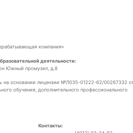
рерабатывающая компания»
бразовательной деятельности:
йон Южный промузел, д.8
ь на основании лицензии №Л035-01222-62/00267332 о
льного обучения, дополнительного профессионального
Контакты:
0, (4912) 93-34-82