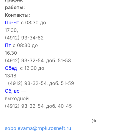
работы:
Контакты:
Пн-Чт
с 08:30 до
17:30
(4912) 93-34-82
Пт
с 08:30 до
16.3
(4912) 93-32-54, доб. 51-58
Обед
с 12:30 до
13:1
(4912) 93-32-54, доб. 51-59
Сб, вс
—
выходн
(4912) 93-32-54, доб. 40-45
@
sobolevama@rnpk.rosneft.ru