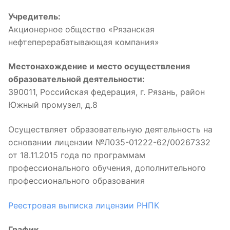
Учредитель:
Акционерное общество «Рязанская
нефтеперерабатывающая компания»
Местонахождение и место осуществления
образовательной деятельности:
390011, Российская федерация, г. Рязань, район
Южный промузел, д.8
Осуществляет образовательную деятельность на
основании лицензии №Л035-01222-62/00267332
от 18.11.2015 года по программам
профессионального обучения, дополнительного
профессионального образования
Реестровая выписка лицензии РНПК
График