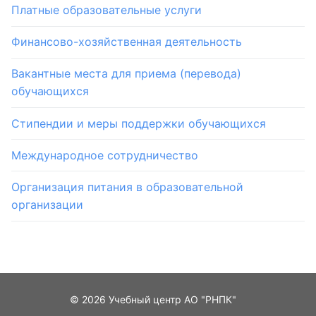
Платные образовательные услуги
Финансово-хозяйственная деятельность
Вакантные места для приема (перевода)
обучающихся
Стипендии и меры поддержки обучающихся
Международное сотрудничество
Организация питания в образовательной
организации
© 2026 Учебный центр АО "РНПК"