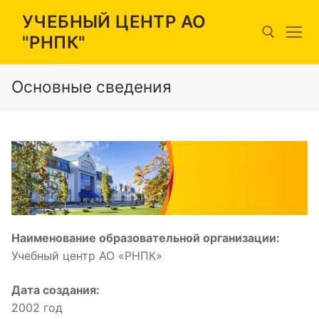
Перейти
УЧЕБНЫЙ ЦЕНТР АО
к
"РНПК"
содержимому
Основные сведения
Искать:
Вакансии
Режим работы
Наименование образовательной организации:
Контакты
Учебный центр АО «РНПК»
Дата создания:
2002 год