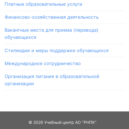
Платные образовательные услуги
Финансово-хозяйственная деятельность
Вакантные места для приема (перевода)
обучающихся
Стипендии и меры поддержки обучающихся
Международное сотрудничество
Организация питания в образовательной
организации
© 2026 Учебный центр АО "РНПК"