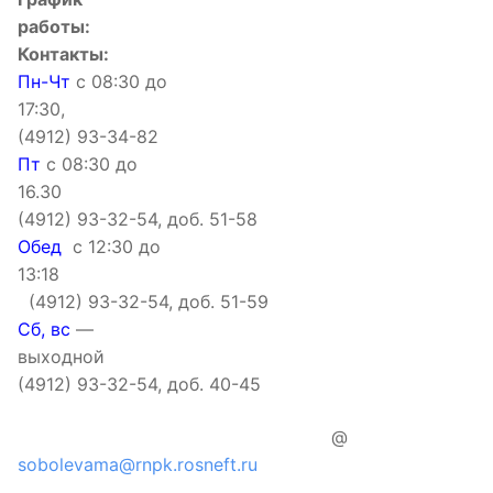
работы:
Контакты:
Пн-Чт
с 08:30 до
17:30
(4912) 93-34-82
Пт
с 08:30 до
16.3
(4912) 93-32-54, доб. 51-58
Обед
с 12:30 до
13:1
(4912) 93-32-54, доб. 51-59
Сб, вс
—
выходн
(4912) 93-32-54, доб. 40-45
@
sobolevama@rnpk.rosneft.ru