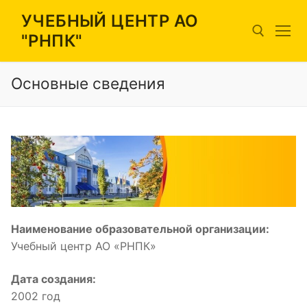
Перейти
УЧЕБНЫЙ ЦЕНТР АО
к
"РНПК"
содержимому
Основные сведения
Искать:
Вакансии
Режим работы
Наименование образовательной организации:
Контакты
Учебный центр АО «РНПК»
Дата создания:
2002 год