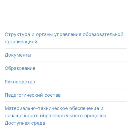
7bet
Irwin
Chicken
şans
vidobet
vidobet
vidobet
vidobet
casinolevant
casinolevant
casinolevant
vidobet
şans
casinolevant
casino
şans
casino
casino
casino
boostaro
casinolevant
şans
casinolevant
şanscasino
vidobet
vidobet
levant
galyabet
gorabet
gorabet
gorabet
vidobet
galyabet
gorabet
gorabet
nigeria
sports
Road
casino
|
|
güncel
giriş
|
|
|
giriş
casino
giriş
şans
casino
levant
şans
şans
|
giriş
casino
giriş
|
|
giriş
casino
|
|
|
|
giriş
|
|
|
betting
betting
2
|
giriş
|
|
|
|
|
giriş
|
|
|
|
giriş
|
|
|
|
|
|
|
|
Структура и органы управления образовательной
организацией
Документы
Образование
Руководство
Педагогический состав
Материально-техническое обеспечение и
оснащенность образовательного процесса.
Доступная среда