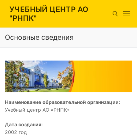
Перейти
УЧЕБНЫЙ ЦЕНТР АО
к
"РНПК"
содержимому
Основные сведения
Искать:
Вакансии
Режим работы
Наименование образовательной организации:
Контакты
Учебный центр АО «РНПК»
Дата создания:
2002 год