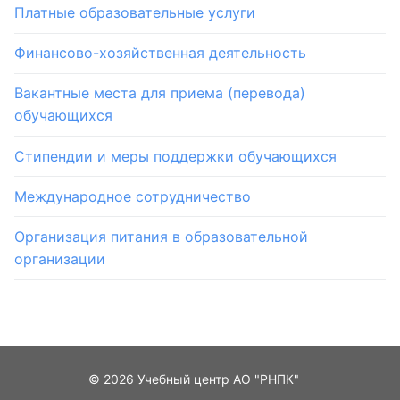
Платные образовательные услуги
Финансово-хозяйственная деятельность
Вакантные места для приема (перевода)
обучающихся
Стипендии и меры поддержки обучающихся
Международное сотрудничество
Организация питания в образовательной
организации
© 2026 Учебный центр АО "РНПК"