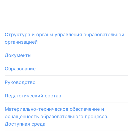
7bet
Irwin
Chicken
şans
vidobet
vidobet
vidobet
vidobet
casinolevant
casinolevant
casinolevant
vidobet
şans
casinolevant
casino
şans
casino
casino
casino
boostaro
casinolevant
şans
casinolevant
şanscasino
vidobet
vidobet
levant
gorabet
galyabet
gorabet
gorabet
gorabet
vidobet
galyabet
gorabet
gorabet
nigeria
sports
Road
casino
|
|
güncel
giriş
|
|
|
giriş
casino
giriş
şans
casino
levant
şans
şans
|
giriş
casino
giriş
|
|
giriş
casino
|
|
|
|
|
giriş
|
|
|
betting
betting
2
|
giriş
|
|
|
|
|
giriş
|
|
|
|
giriş
|
|
|
|
|
|
|
|
Структура и органы управления образовательной
организацией
Документы
Образование
Руководство
Педагогический состав
Материально-техническое обеспечение и
оснащенность образовательного процесса.
Доступная среда