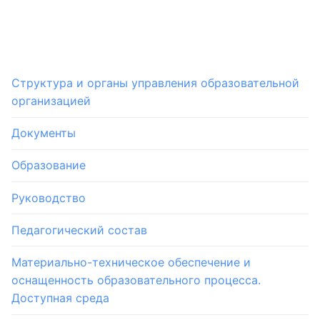
7bet
Irwin
Chicken
şans
vidobet
vidobet
vidobet
vidobet
casinolevant
casinolevant
casinolevant
vidobet
şans
casinolevant
casino
şans
casino
casino
casino
boostaro
casinolevant
şans
casinolevant
şanscasino
vidobet
vidobet
levant
galyabet
gorabet
gorabet
gorabet
vidobet
galyabet
gorabet
gorabet
nigeria
sports
Road
casino
|
|
güncel
giriş
|
|
|
giriş
casino
giriş
şans
casino
levant
şans
şans
|
giriş
casino
giriş
|
|
giriş
casino
|
|
|
|
giriş
|
|
|
betting
betting
2
|
giriş
|
|
|
|
|
giriş
|
|
|
|
giriş
|
|
|
|
|
|
|
|
Структура и органы управления образовательной
организацией
Документы
Образование
Руководство
Педагогический состав
Материально-техническое обеспечение и
оснащенность образовательного процесса.
Доступная среда