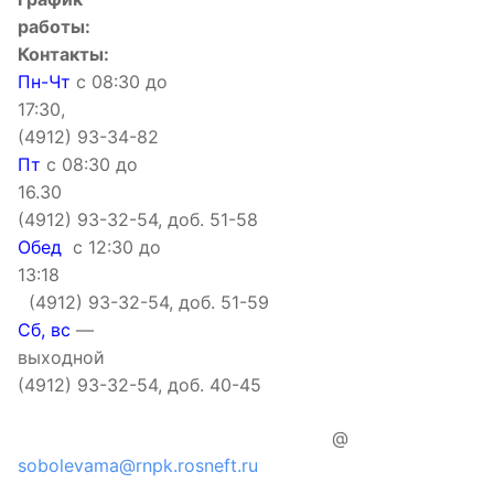
работы:
Контакты:
Пн-Чт
с 08:30 до
17:30
(4912) 93-34-82
Пт
с 08:30 до
16.3
(4912) 93-32-54, доб. 51-58
Обед
с 12:30 до
13:1
(4912) 93-32-54, доб. 51-59
Сб, вс
—
выходн
(4912) 93-32-54, доб. 40-45
@
sobolevama@rnpk.rosneft.ru