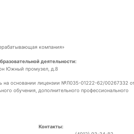
рерабатывающая компания»
бразовательной деятельности:
йон Южный промузел, д.8
ь на основании лицензии №Л035-01222-62/00267332 о
льного обучения, дополнительного профессионального
Контакты:
0, (4912) 93-34-82