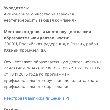
Учредитель:
Акционерное общество «Рязанская
нефтеперерабатывающая компания»
Местонахождение и место осуществления
образовательной деятельности:
390011, Российская федерация, г. Рязань, район
Южный промузел, д.8
Осуществляет образовательную деятельность на
основании лицензии №Л035-01222-62/00267332
от 18.11.2015 года по программам
профессионального обучения, дополнительного
профессионального образования
Реестровая выписка лицензии РНПК
График