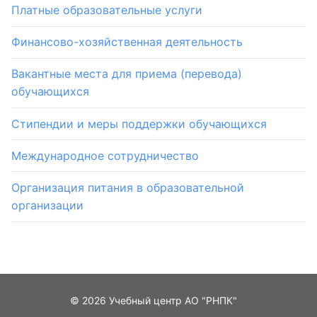
Платные образовательные услуги
Финансово-хозяйственная деятельность
Вакантные места для приема (перевода)
обучающихся
Стипендии и меры поддержки обучающихся
Международное сотрудничество
Организация питания в образовательной
организации
© 2026 Учебный центр АО "РНПК"