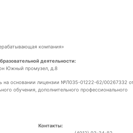
рерабатывающая компания»
бразовательной деятельности:
йон Южный промузел, д.8
ь на основании лицензии №Л035-01222-62/00267332 о
льного обучения, дополнительного профессионального
Контакты:
0, (4912) 93-34-82