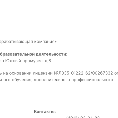
рерабатывающая компания»
бразовательной деятельности:
йон Южный промузел, д.8
ь на основании лицензии №Л035-01222-62/00267332 о
льного обучения, дополнительного профессионального
Контакты:
0, (4912) 93-34-82