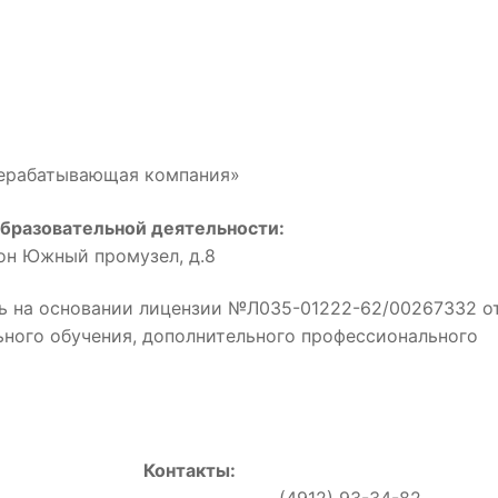
рерабатывающая компания»
бразовательной деятельности:
йон Южный промузел, д.8
ь на основании лицензии №Л035-01222-62/00267332 о
льного обучения, дополнительного профессионального
Контакты:
0, (4912) 93-34-82