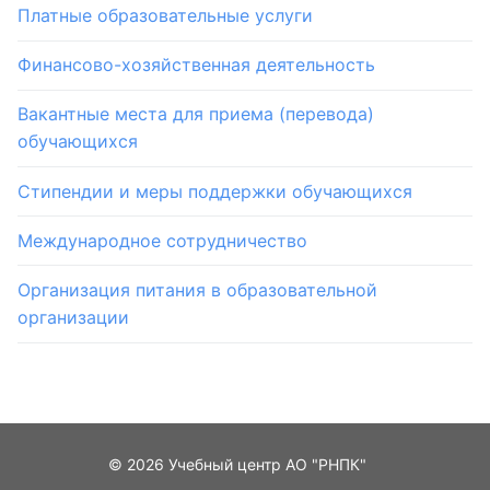
Платные образовательные услуги
Финансово-хозяйственная деятельность
Вакантные места для приема (перевода)
обучающихся
Стипендии и меры поддержки обучающихся
Международное сотрудничество
Организация питания в образовательной
организации
© 2026 Учебный центр АО "РНПК"