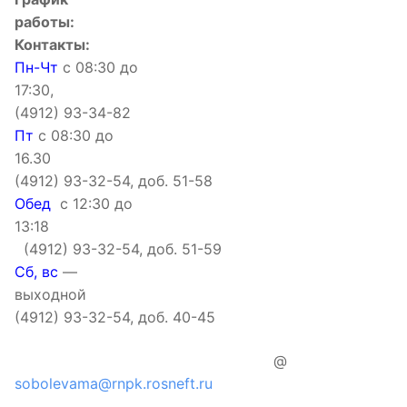
работы:
Контакты:
Пн-Чт
с 08:30 до
17:30
(4912) 93-34-82
Пт
с 08:30 до
16.3
(4912) 93-32-54, доб. 51-58
Обед
с 12:30 до
13:1
(4912) 93-32-54, доб. 51-59
Сб, вс
—
выходн
(4912) 93-32-54, доб. 40-45
@
sobolevama@rnpk.rosneft.ru