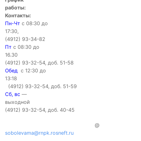
работы:
Контакты:
Пн-Чт
с 08:30 до
17:30
(4912) 93-34-82
Пт
с 08:30 до
16.3
(4912) 93-32-54, доб. 51-58
Обед
с 12:30 до
13:1
(4912) 93-32-54, доб. 51-59
Сб, вс
—
выходн
(4912) 93-32-54, доб. 40-45
@
sobolevama@rnpk.rosneft.ru