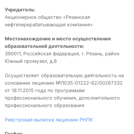
Учредитель:
Акционерное общество «Рязанская
нефтеперерабатывающая компания»
Местонахождение и место осуществления
образовательной деятельности:
390011, Российская федерация, г. Рязань, район
Южный промузел, д.8
Осуществляет образовательную деятельность на
основании лицензии №Л035-01222-62/00267332
от 18.11.2015 года по программам
профессионального обучения, дополнительного
профессионального образования
Реестровая выписка лицензии РНПК
График