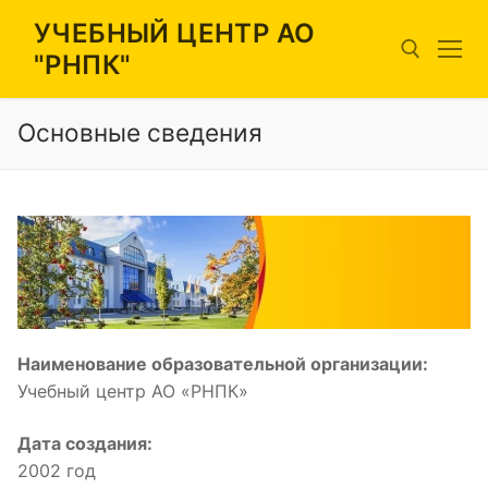
Перейти
УЧЕБНЫЙ ЦЕНТР АО
к
"РНПК"
содержимому
Основные сведения
Искать:
Вакансии
Режим работы
Наименование образовательной организации:
Контакты
Учебный центр АО «РНПК»
Дата создания:
2002 год