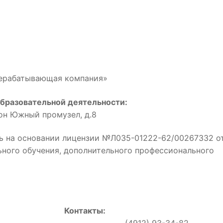
рерабатывающая компания»
бразовательной деятельности:
йон Южный промузел, д.8
ь на основании лицензии №Л035-01222-62/00267332 о
льного обучения, дополнительного профессионального
Контакты:
0, (4912) 93-34-82